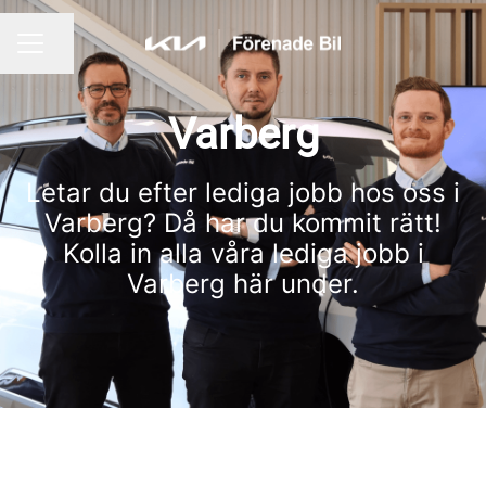
Dela sidan
KARRIÄRMENY
Varberg
Letar du efter lediga jobb hos oss i
Varberg? Då har du kommit rätt!
Kolla in alla våra lediga jobb i
Varberg här under.