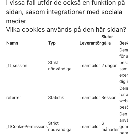
I vissa fall utför de också en funktion på
sidan, såsom integrationer med sociala
medier.
Vilka cookies används på den här sidan?
Slutar
Namn
Typ
Leverantör
gälla
Beskriv
Denna 
för att
Strikt
besöka
_tt_session
Teamtailor
2 dagar
nödvändiga
sammanh
exempel
dig inl
Denna 
för att 
referrer
Statistik
Teamtailor
Session
webblä
besökar
Den hä
används
Strikt
6
_ttCookiePermissions
Teamtailor
gömma 
nödvändiga
månader
bannern