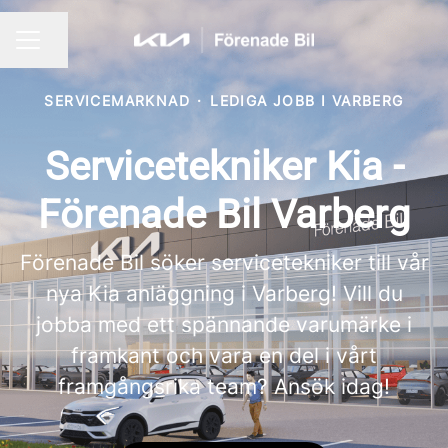
Dela sidan
KARRIÄRMENY
SERVICEMARKNAD
·
LEDIGA JOBB I VARBERG
Servicetekniker Kia -
Förenade Bil Varberg
Förenade Bil söker servicetekniker till vår
nya Kia anläggning i Varberg! Vill du
jobba med ett spännande varumärke i
framkant och vara en del i vårt
framgångsrika team? Ansök idag!