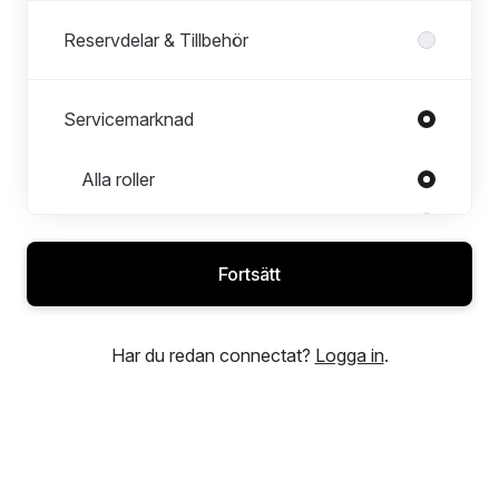
Reservdelar & Tillbehör
Servicemarknad
Roller i Servicemarknad
Alla roller
Central Servicemarknadschef
Garantihandläggare
Fortsätt
Servicechef
Servicerådgivare
Har du redan connectat?
Logga in
.
Servicetekniker